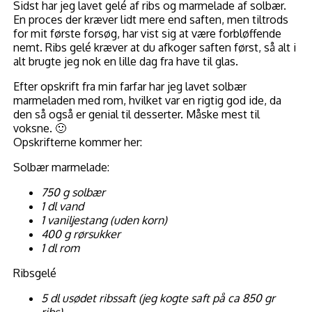
Sidst har jeg lavet gelé af ribs og marmelade af solbær.
En proces der kræver lidt mere end saften, men tiltrods
for mit første forsøg, har vist sig at være forbløffende
nemt. Ribs gelé kræver at du afkoger saften først, så alt i
alt brugte jeg nok en lille dag fra have til glas.
Efter opskrift fra min farfar har jeg lavet solbær
marmeladen med rom, hvilket var en rigtig god ide, da
den så også er genial til desserter. Måske mest til
voksne. 🙂
Opskrifterne kommer her:
Solbær marmelade:
750 g solbær
1 dl vand
1 vaniljestang (uden korn)
400 g rørsukker
1 dl rom
Ribsgelé
5
dl
usødet ribssaft
(jeg kogte saft på ca 850 gr
ribs)