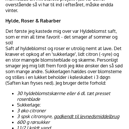
overstående så vi har til ind i efteråret, måske endda
vinter.
Hylde, Roser & Rabarber
Det første jeg kastede mig over var Hyldeblomst saft,
som er min all time favorit - det smager af sommer og
sol!
Saft af hyldeblomst og roser er utrolig nemt at lave. Det
kræver et opkog af en 'sukkerlage', lidt citron (-syre) og
en stor mængde blomsterblade og skærme. Personligt
smager jeg mig lidt frem fordi jeg ikke ønsker den så sød
som mange andre. Sukkerlagen hældes over blomsterne
og stilles i en lukket beholder i køleskabet i 3 døgn
(Saften kan fryses ned). Jeg bruger dette forhold:
30 hyldeblomstskærme eller 6 dl. tæt presset
rosenblade
Sukkerlage:
3 øko citroner
3 spsk citronsyre,
godkendt til levnedsmiddelbrug
600 g rørsukker
1 1/2 l koldt vand