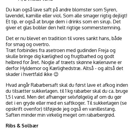
Du kan også lave saft på andre blomster som Syren,
lavendel, kamille eller viol. Som alle smager rigtig dejligt!
Et tip. er også at bruge dem i drinks som en sirup. Det
giver et glas bobler den helt rigtige sommerstemning.
Det er nu blevet en tradition til vores sankt hans, både
for smag og overtro.
Træt forbindes fra asetroen med gudinden Freja og
skulle bringe dig kærlighed og frugtbarhed og godt
helbred for året. Nogle af træets skønne kælenavne er
derfor Hyldemor og Kærlighedstræ. Altså - og altså det
skader i hvertfald ikke 😉
Hvad angår Rabarbersaft skal du først lave et afkog inden
du tilsætter sukkerlagen. til 1 kg rabarber skal du ca. bruge
1,5 l vand. Men det afhænger selvfølgelig af om du gør
det i en gryde eller med en saftkoger. Til sukkerlagen (se
opskrift ovenfor) tilføjede jeg også en vanillestang.
Saften minder min virkelig meget om rabarbergrød.
Ribs & Solbær