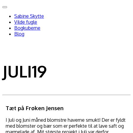
Skip
to
Sabine Skytte
content
Vilde fugle
Bogkuberne
Blog
JULI19
Tæt på Frøken Jensen
I Juli og Juni måned blomstre haverne smukt! Der er fyldt
med blomster og bær som er perfekte til at lave saft og
marmelade af. Mit største projekt i Juli var derfor